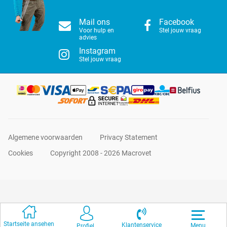
Mail ons
Facebook
Voor hulp en
Stel jouw vraag
advies
Instagram
Stel jouw vraag
Algemene voorwaarden
Privacy Statement
Cookies
Copyright 2008 - 2026 Macrovet
Startseite ansehen
Klantenservice
Menu
Profiel