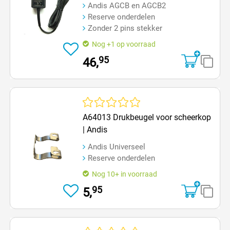
Andis AGCB en AGCB2
Reserve onderdelen
Zonder 2 pins stekker
Nog +1 op voorraad
95
46,
Gemiddelde waardering van 0 van 5 sterren
A64013 Drukbeugel voor scheerkop
| Andis
Andis Universeel
Reserve onderdelen
Nog 10+ in voorraad
95
5,