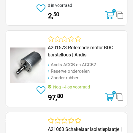
0 in voorraad
50
2,
Gemiddelde waardering van 0 van 5 sterren
A201573 Roterende motor BDC
borstelloos | Andis
Andis AGCB en AGCB2
Reserve onderdelen
Zonder rubber
Nog +4 op voorraad
80
97,
Op=Op
Gemiddelde waardering van 0 van 5 sterren
A21063 Schakelaar Isolatieplaatje |