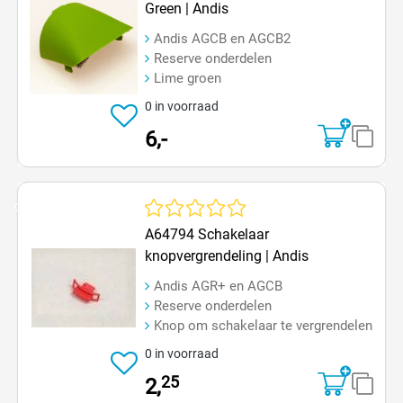
Green | Andis
Andis AGCB en AGCB2
Reserve onderdelen
Lime groen
0 in voorraad
6,-
Op=Op
Gemiddelde waardering van 0 van 5 sterren
A64794 Schakelaar
knopvergrendeling | Andis
Andis AGR+ en AGCB
Reserve onderdelen
Knop om schakelaar te vergrendelen
0 in voorraad
25
2,