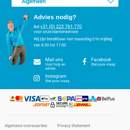
Algemeen
Advies nodig?
+31 (0) 222 761 770
Bel
voor onze klantenservice
Wij zijn bereikbaar van maandag t/m vrijdag
van 8:30 tot 17:00
Mail ons
Facebook
Voor hulp en
Stel jouw vraag
advies
Instagram
Stel jouw vraag
Algemene voorwaarden
Privacy Statement