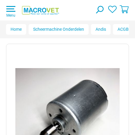
Menu
Home
Scheermachine Onderdelen
Andis
ACGB Ult