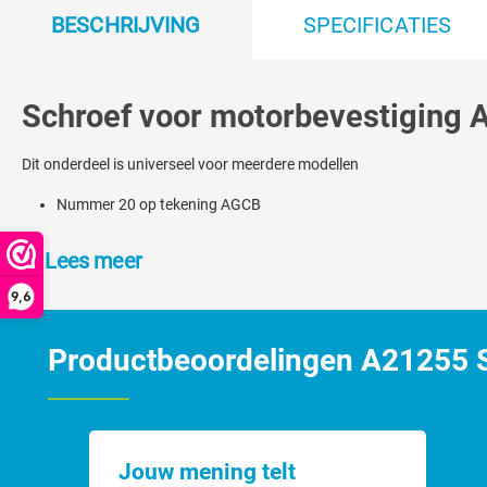
BESCHRIJVING
SPECIFICATIES
Schroef voor motorbevestiging 
Dit onderdeel is universeel voor meerdere modellen
Nummer 20 op tekening AGCB
Lees meer
9,6
Productbeoordelingen A21255 Sc
Jouw mening telt