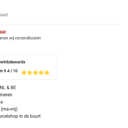
raad
aar.
kenen wij verzendkosten
swinkelawards
n 9.4 / 10
n NL & BE
urneren
na
(ma-vrij)
arcelshop in de buurt