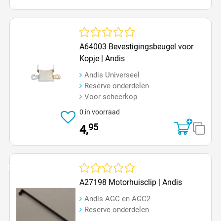
Gemiddelde waardering van 0 van 5 sterren
A64003 Bevestigingsbeugel voor
Kopje | Andis
Andis Universeel
Reserve onderdelen
Voor scheerkop
0 in voorraad
95
4,
Op=Op
Gemiddelde waardering van 0 van 5 sterren
A27198 Motorhuisclip | Andis
Andis AGC en AGC2
Reserve onderdelen