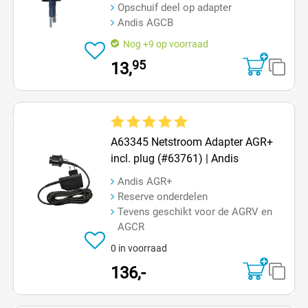
Opschuif deel op adapter
Andis AGCB
Nog +9 op voorraad
95
13,
Op=Op
Gemiddelde waardering van 5 van 5 sterren
A63345 Netstroom Adapter AGR+
incl. plug (#63761) | Andis
Andis AGR+
Reserve onderdelen
Tevens geschikt voor de AGRV en
AGCR
0 in voorraad
136,-