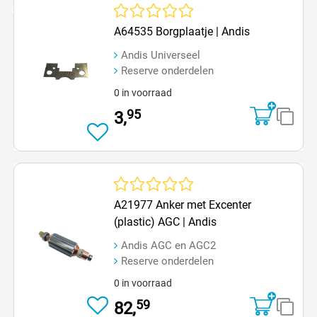
Op=Op
Gemiddelde waardering van 0 van 5 sterren
A64535 Borgplaatje | Andis
Andis Universeel
Reserve onderdelen
0 in voorraad
95
3,
Gemiddelde waardering van 0 van 5 sterren
A21977 Anker met Excenter
(plastic) AGC | Andis
Andis AGC en AGC2
Reserve onderdelen
0 in voorraad
59
82,