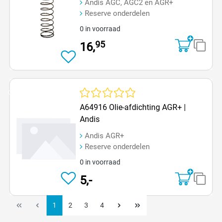
Andis AGC, AGC2 en AGR+
Reserve onderdelen
0 in voorraad
95
16,
Op=Op
Gemiddelde waardering van 0 van 5 sterren
A64916 Olie-afdichting AGR+ |
Andis
Andis AGR+
Reserve onderdelen
0 in voorraad
5,-
1
2
3
4