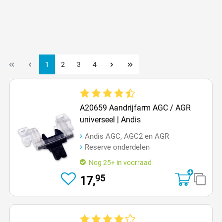
1
2
3
4
Gemiddelde waardering van 4.8 van 5 sterren
A20659 Aandrijfarm AGC / AGR
universeel | Andis
Andis AGC, AGC2 en AGR
Reserve onderdelen
Nog 25+ in voorraad
95
17,