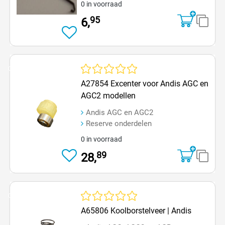
0 in voorraad
95
6,
Op=Op
Gemiddelde waardering van 0 van 5 sterren
A27854 Excenter voor Andis AGC en
AGC2 modellen
Andis AGC en AGC2
Reserve onderdelen
0 in voorraad
89
28,
Op=Op
Gemiddelde waardering van 0 van 5 sterren
A65806 Koolborstelveer | Andis