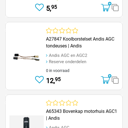
95
5,
Op=Op
Gemiddelde waardering van 0 van 5 sterren
A27847 Koolborstelset Andis AGC
tondeuses | Andis
Andis AGC en AGC2
Reserve onderdelen
0 in voorraad
95
12,
Op=Op
Gemiddelde waardering van 0 van 5 sterren
A65343 Bovenkap motorhuis AGC1
| Andis
Andis AGC