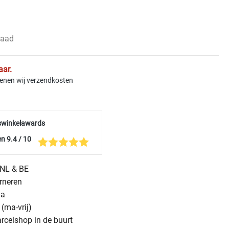
raad
aar.
kenen wij verzendkosten
swinkelawards
n 9.4 / 10
n NL & BE
urneren
na
(ma-vrij)
arcelshop in de buurt