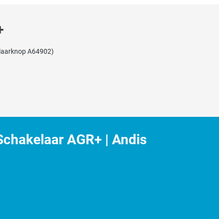
+
elaarknop A64902)
chakelaar AGR+ | Andis