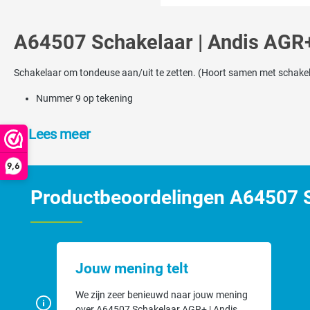
A64507 Schakelaar | Andis AGR
Schakelaar om tondeuse aan/uit te zetten. (Hoort samen met schak
Nummer 9 op tekening
Lees meer
9,6
Productbeoordelingen A64507 S
Jouw mening telt
We zijn zeer benieuwd naar jouw mening
over A64507 Schakelaar AGR+ | Andis.