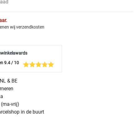
raad
aar.
kenen wij verzendkosten
swinkelawards
n 9.4 / 10
n NL & BE
urneren
na
(ma-vrij)
arcelshop in de buurt