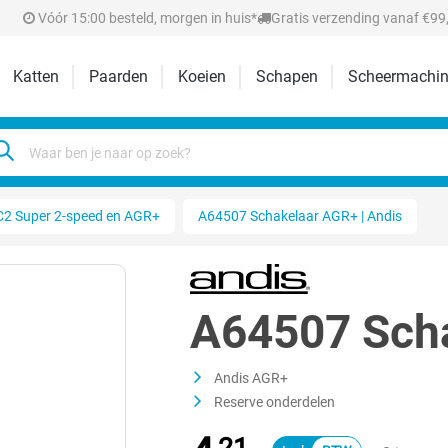
Vóór 15:00 besteld, morgen in huis*
Gratis verzending vanaf €99,
Katten
Paarden
Koeien
Schapen
Scheermachin
2 Super 2-speed en AGR+
A64507 Schakelaar AGR+ | Andis
A64507 Scha
Andis AGR+
Reserve onderdelen