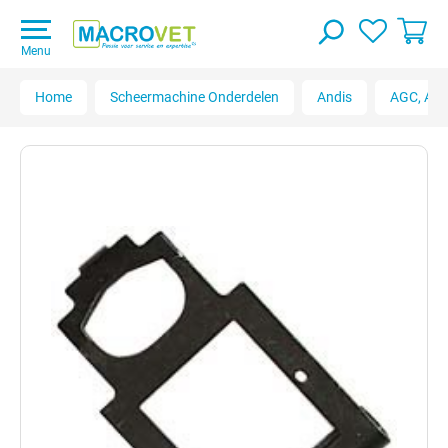
Menu
Home
Scheermachine Onderdelen
Andis
AGC, AGC