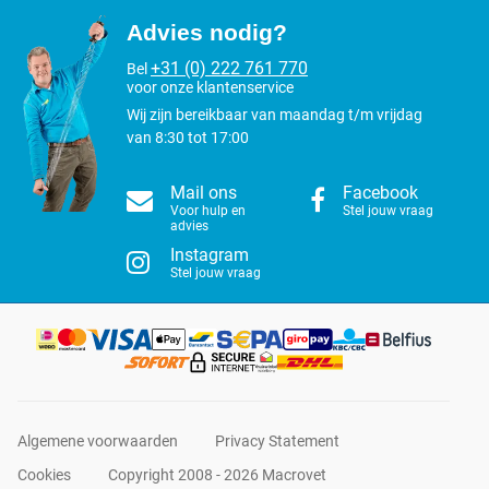
Advies nodig?
+31 (0) 222 761 770
Bel
voor onze klantenservice
Wij zijn bereikbaar van maandag t/m vrijdag
van 8:30 tot 17:00
Mail ons
Facebook
Voor hulp en
Stel jouw vraag
advies
Instagram
Stel jouw vraag
Algemene voorwaarden
Privacy Statement
Cookies
Copyright 2008 - 2026 Macrovet