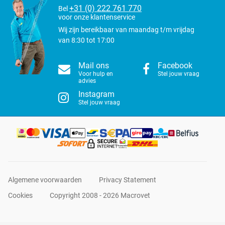
+31 (0) 222 761 770
Bel
voor onze klantenservice
Wij zijn bereikbaar van maandag t/m vrijdag
van 8:30 tot 17:00
Mail ons
Facebook
Voor hulp en
Stel jouw vraag
advies
Instagram
Stel jouw vraag
Algemene voorwaarden
Privacy Statement
Cookies
Copyright 2008 - 2026 Macrovet