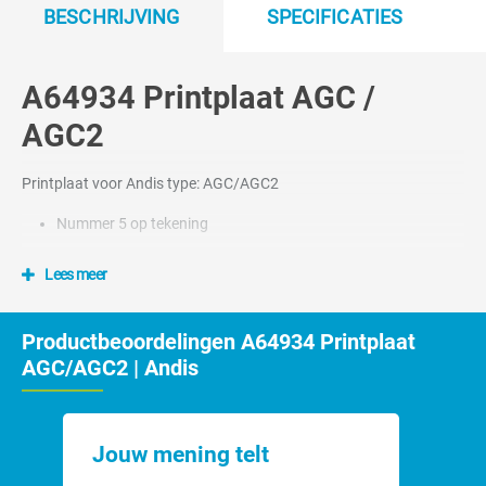
BESCHRIJVING
SPECIFICATIES
A64934 Printplaat AGC /
AGC2
Printplaat voor Andis type: AGC/AGC2
Nummer 5 op tekening
Lees meer
Productbeoordelingen A64934 Printplaat
AGC/AGC2 | Andis
Jouw mening telt