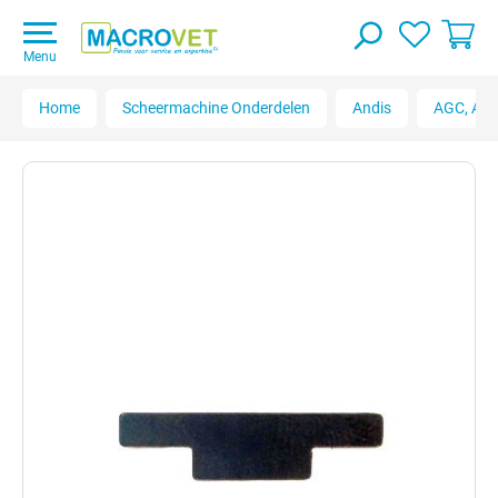
Menu
Home
Scheermachine Onderdelen
Andis
AGC, AGC