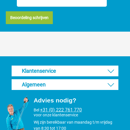
Beoordeling schrijven
Klantenservice
Algemeen
Advies nodig?
+31 (0) 222 761 770
Bel
voor onze klantenservice
Wij zijn bereikbaar van maandag t/m vrijdag
van 8:30 tot 17:00