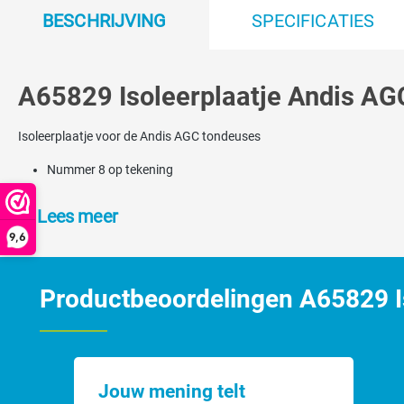
BESCHRIJVING
SPECIFICATIES
A65829 Isoleerplaatje Andis AG
Isoleerplaatje voor de Andis AGC tondeuses
Nummer 8 op tekening
Lees meer
9,6
Productbeoordelingen A65829 I
Jouw mening telt