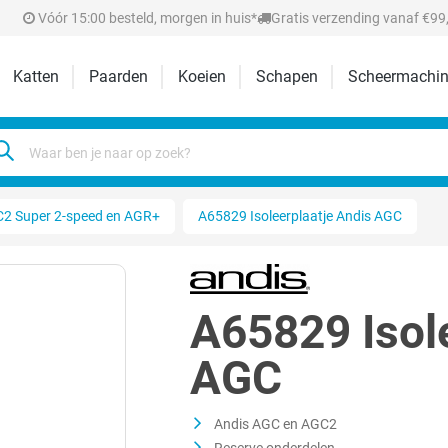
Vóór 15:00 besteld, morgen in huis*
Gratis verzending vanaf €99,
Katten
Paarden
Koeien
Schapen
Scheermachin
2 Super 2-speed en AGR+
A65829 Isoleerplaatje Andis AGC
A65829 Isol
AGC
Andis AGC en AGC2