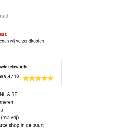
raad
aar.
kenen wij verzendkosten
swinkelawards
n 9.4 / 10
n NL & BE
urneren
na
(ma-vrij)
arcelshop in de buurt