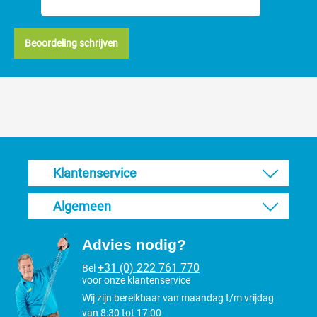
Beoordeling schrijven
Klantenservice
Algemeen
Advies nodig?
+31 (0) 222 761 770
Bel
voor onze klantenservice
Wij zijn bereikbaar van maandag t/m vrijdag
van 8:30 tot 17:00