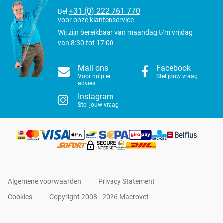
+31 (0) 222 761 770
Bel
voor onze klantenservice
Wij zijn bereikbaar van maandag t/m vrijdag
van 8:30 tot 17:00
Mail ons
Facebook
Voor hulp en
Stel jouw vraag
advies
Instagram
Stel jouw vraag
Algemene voorwaarden
Privacy Statement
Cookies
Copyright 2008 - 2026 Macrovet