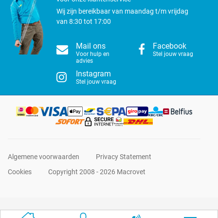
Wij zijn bereikbaar van maandag t/m vrijdag
van 8:30 tot 17:00
Mail ons
Facebook
Voor hulp en
Stel jouw vraag
advies
Instagram
Stel jouw vraag
Algemene voorwaarden
Privacy Statement
Cookies
Copyright 2008 - 2026 Macrovet