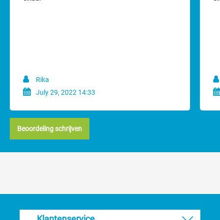
Deze flexibele borstel is zeer gebruiksvriendelijk en ideaal voor de
dagelijkse verzorging van uw huisdier. Door de flexibiliteit van het
borstel is het aangenaam voor uw huisdier. De activet borstel
Rika
bespaart u minimaal de helft van de borsteltijd en is daardoor
July 29, 2022 14:33
minder belastend voor mens èn dier. Door de hoge acceptatie van
uw huisdier is de borstel te gebruiken bij volwassen honden en
katten alsmede bij pups en kittens.
Beoordeling schrijven
Flexibiliteit
De volledig flexibele borstelkop veert de duizenden borstelstreken
bij de dagelijkse verzorging af:
Minder haken
Minder trekken
Eenvoudig te gebruiken
Klantenservice