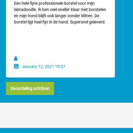
Gemiddelde waardering van 4.3 van 5 sterren
Flexibiliteit
Een hele fijne professionele borstel voor mijn
labradoodle. Ik ben veel sneller klaar met borstelen
De volledig flexibele borstelkop veert de duizenden borstelstreken
en mijn hond blijft ook langer zonder klitten. De
bij de dagelijkse verzorging af:
borstel ligt heel fijn in de hand. Supersnel geleverd.
Minder haken
Minder trekken
Eenvoudig te gebruiken
Extreem duurzaam
Waterdicht.
January 12, 2021 19:07
Voor optimale resultaten
Borstel met een lichte hand - zonder druk uit te oefenen.
Beoordeling schrijven
Beweeg de borstel altijd in de richting van de handgreep -
Nooit
opzij borstelen!
Niet "hakken", voer met een rechte pols gelijkmatige, zachte
streken met de borstel uit.
Bij sterkte vervilting: borstel met een soort 'fietsbeweging' - NIET
hakkend borstelen met een gebogen pols.