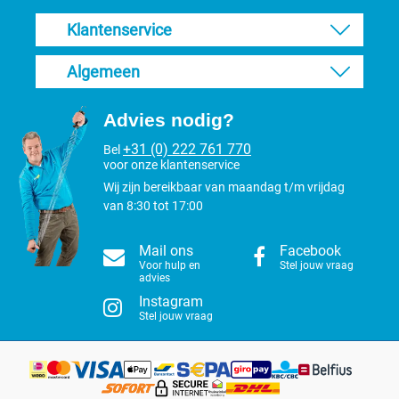
De volgende rassen (onder andere) waarbij je deze borstel kunt
Klantenservice
gebruiken:
Tibetaanse terriër, goldendoodle, bolonka zwetna, briard, collie,
Algemeen
sheltie, picard, Portugese & Spaanse waterhond, bobtail, bearded
collie, pon, pomspitz en pomeranian.
Advies nodig?
+31 (0) 222 761 770
Bel
voor onze klantenservice
Wij zijn bereikbaar van maandag t/m vrijdag
van 8:30 tot 17:00
Mail ons
Facebook
Voor hulp en
Stel jouw vraag
advies
Instagram
Stel jouw vraag