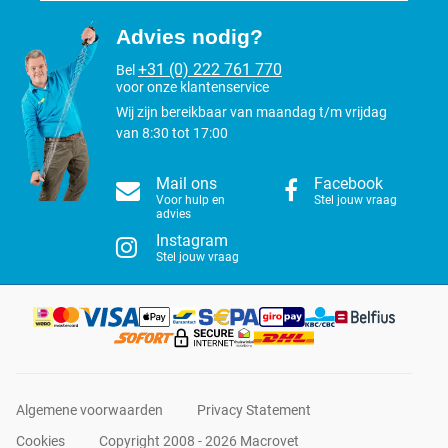
opzij borstelen!
Niet "hakken", voer met een rechte pols gelijkmatige, zachte
Advies nodig?
streken met de borstel uit.
+31 (0) 222 761 770
Bel
Bij sterke vilting: borstel met een soort 'fietsbeweging' - NIET
voor onze klantenservice
hakkend borstelen met een gebogen pols.
Wij zijn bereikbaar van maandag t/m vrijdag
van 8:30 tot 17:00
De volgende rassen waarbij je deze borstel kunt gebruiken:
Tibetaanse Terriër, Goldendoodle, Bolonka Zwetna, Briard, Collie,
Mail ons
Facebook
Voor hulp en
Stel jouw vraag
Sheltie, Picard, Portugese & Spaanse Waterhond, Bobtail, Bearded
advies
Collie, Pon.
Instagram
Stel jouw vraag
Algemene voorwaarden
Privacy Statement
Cookies
Copyright 2008 - 2026 Macrovet