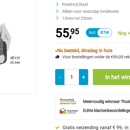
Roestvrij Staal
Alleen voor Aesculap tondeuses
13mm tot 25mm
55,
95
Nog +
Nu besteld, dinsdag in huis
Voor bestellingen onder de €99,00 re
-
+
In het wi
Meervoudig winnaar Thui
Echte klantenbeoordelinge
Gratis verzending vanaf € 99,- i