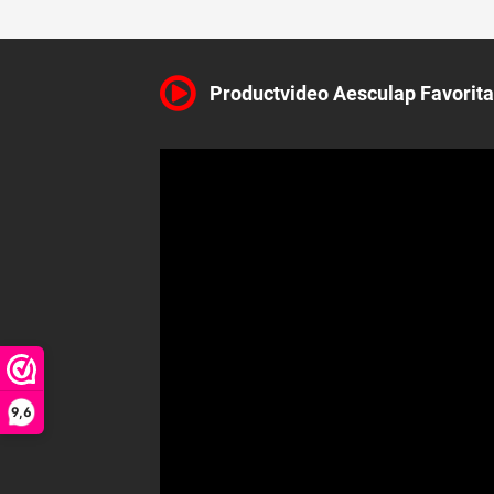
Favorita opzetkam GT 174 16MM
Favorita opzetkam GT 175 19MM
Favorita opzetkam GT 176 22MM
Favorita opzetkam GT 177 25MM.
Productvideo Aesculap Favorit
Let op! De Favorita opzetkammen zijn n
Wil je gebruik maken van de opzetkammenset voor de Aesculap favori
niet.
GH700 0.05MM (fijne vertanding, niet geschikt voor hele dikke v
GT736 1MM (Grovere vertanding ook geschikt voor de wat dikkere 
GT746 1.5MM Angora vachten (Grovere vertanding ook geschikt 
GT710 1.8MM (Medium vertanding geschikt voor normale vacht
Wil je opzetkammen gaan gebruiken op een Aesculap Favorita GT104 dan
ombouwen. Aesculap heeft hiervoor een speciaal setje gemaakt met h
door de
GT145 ombouwset voor opzetkammen
.
9,6
De opzetkammenset bestaat uit 5 verschillende opzetkammen en wordt 