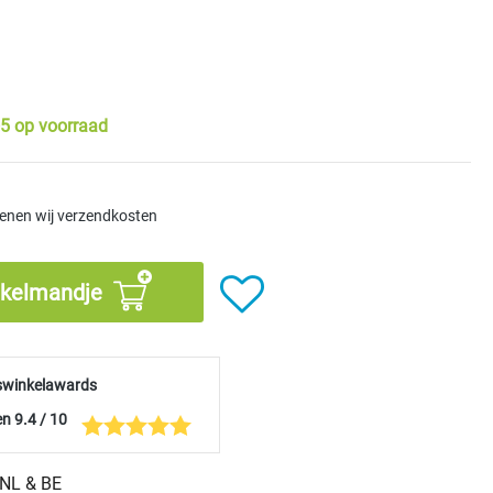
5 op voorraad
kenen wij verzendkosten
nkelmandje
swinkelawards
n 9.4 / 10
n NL & BE