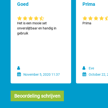
Goed
Prima
Gemiddelde waardering van 4.8 van 5 sterren
Gemiddelde waard
Het is een mooie set
Prima
onverslijtbaar en handig in
gebruik
Eve
November 5, 2020 11:37
October 22, 
Beoordeling schrijven