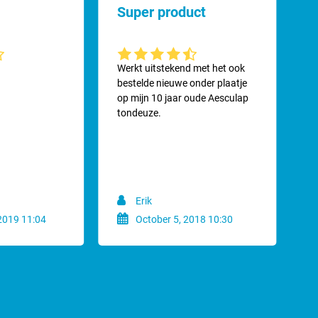
Super product
ering van 4.8 van 5 sterren
Gemiddelde waardering van 4.8 van 5 sterren
Werkt uitstekend met het ook
bestelde nieuwe onder plaatje
op mijn 10 jaar oude Aesculap
tondeuze.
Erik
2019 11:04
October 5, 2018 10:30