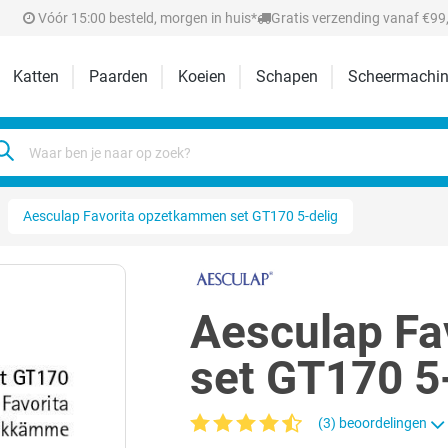
Vóór 15:00 besteld, morgen in huis*
Gratis verzending vanaf €99,
Katten
Paarden
Koeien
Schapen
Scheermachin
Aesculap Favorita opzetkammen set GT170 5-delig
Aesculap F
set GT170 5
(3) beoordelingen
Gemiddelde waardering van 4.8 van 5 ste