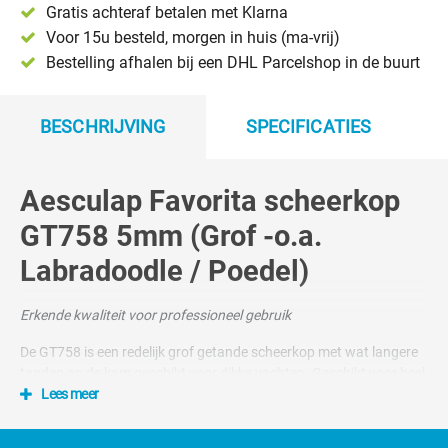
Gratis achteraf betalen met Klarna
Voor 15u besteld, morgen in huis (ma-vrij)
Bestelling afhalen bij een DHL Parcelshop in de buurt
BESCHRIJVING
SPECIFICATIES
Aesculap Favorita scheerkop
GT758 5mm (Grof -o.a.
Labradoodle / Poedel)
Erkende kwaliteit voor professioneel gebruik
De GT758 is een redelijk grof getande scheerkop met wat langere
tanden op de kam geschikt voor dikke vachten. Geschikt voor heel
veel verschillende rassen. Deze scheerkop wordt ook veel gebruikt
Lees meer
voor de body van Doodles voor een zomerse coupe.