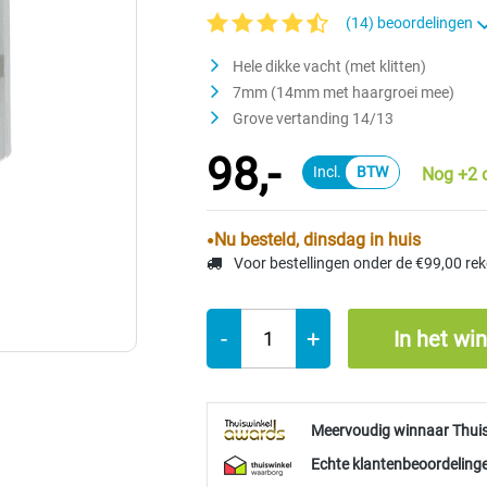
(14) beoordelingen
Gemiddelde waardering van 4.4 van 5 ste
Hele dikke vacht (met klitten)
7mm (14mm met haargroei mee)
Grove vertanding 14/13
98,-
Nog +2 
Nu besteld, dinsdag in huis
Voor bestellingen onder de €99,00 re
-
+
In het wi
Meervoudig winnaar Thui
Echte klantenbeoordelinge