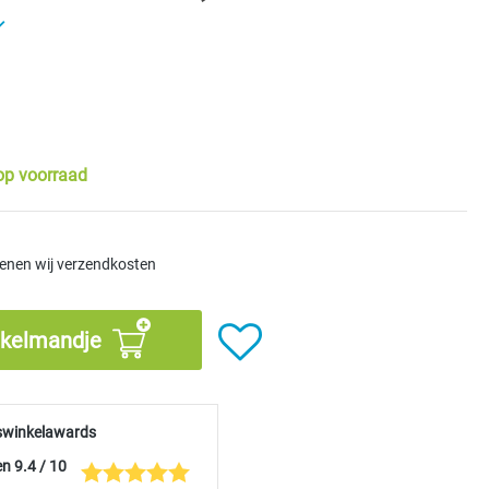
rren
op voorraad
kenen wij verzendkosten
nkelmandje
swinkelawards
n 9.4 / 10