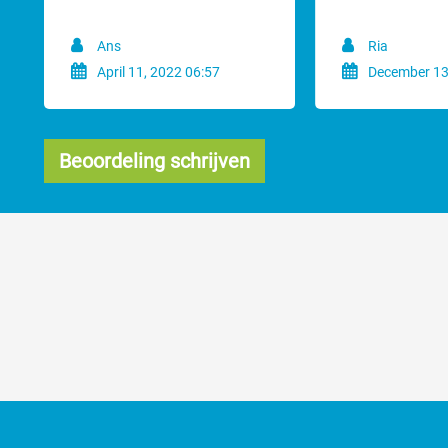
Een scheerkop is slijtage onderhevig. We geven daarom ook geen garan
Ans
Ria
Tip!
Bestel een Aesculap
Torqui momentsleutel
plus speciale stelschro
April 11, 2022 06:57
December 13
Beoordeling schrijven