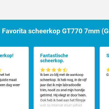
Favorita scheerkop GT770 7mm (Gro
e scheerkop?
lke gebruik maken van het unieke Favorita scheerkoppensysteem:
erkop!
Fantastische
S
scheerkop.
ering van 4.4 van 5 sterren
Gemiddelde waardering van 4.4 van 5 sterren
G
met het
Ik ben zo blij met de aankoop
G
 juiste maat
scheerkop. Ik heb nog, in de vijf
 een dag weer
jaar dat ik mijn labradoodle
es (Zelfs tot 30 jaar oud) welke gebruik maken van hetzelfde verwisse
trim, nooit zo snel mijn hondje
getrimd. Hij vliegt er door heen.
Ook heb ik heel aan het filmpje
wat op internet staat gehad.