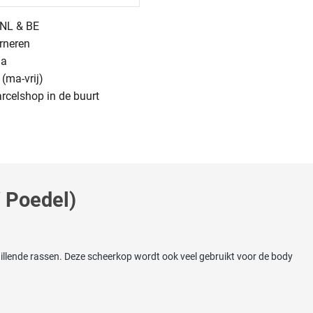
n NL & BE
urneren
na
(ma-vrij)
arcelshop in de buurt
 Poedel)
illende rassen. Deze scheerkop wordt ook veel gebruikt voor de body