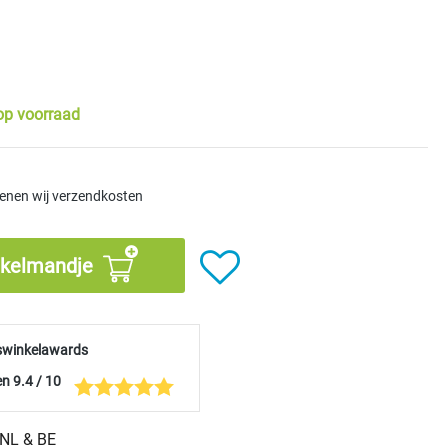
op voorraad
kenen wij verzendkosten
nkelmandje
swinkelawards
n 9.4 / 10
n NL & BE