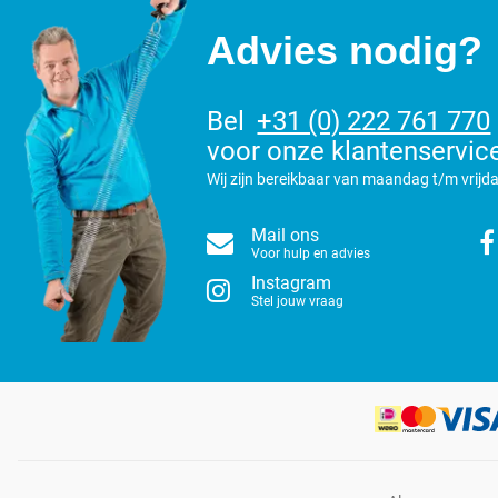
Advies nodig?
Bel
+31 (0) 222 761 770
voor onze klantenservic
Wij zijn bereikbaar van maandag t/m vrijda
Mail ons
Voor hulp en advies
Instagram
Stel jouw vraag