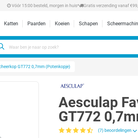
Vóór 15:00 besteld, morgen in huis*
Gratis verzending vanaf €99,
Katten
Paarden
Koeien
Schapen
Scheermachin
scheerkop GT772 0,7mm (Potenkopje)
Aesculap Fa
GT772 0,7m
(7) beoordelingen
Gemiddelde waardering van 4.6 van 5 ste