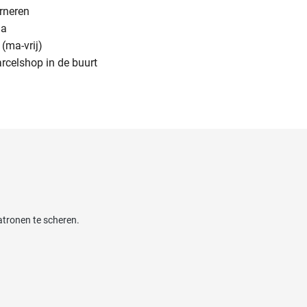
urneren
na
(ma-vrij)
arcelshop in de buurt
atronen te scheren.