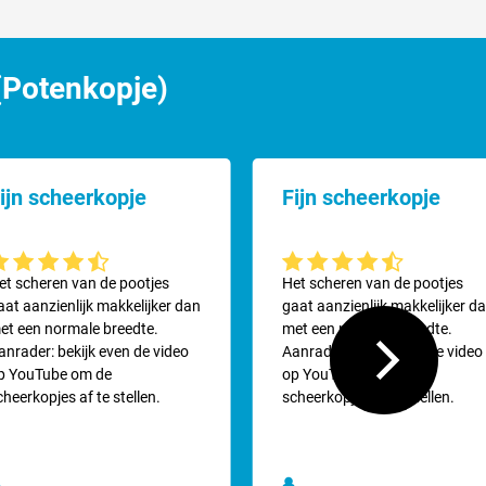
(Potenkopje)
ijn scheerkopje
Fijn scheerkopje
emiddelde waardering van 4.5 van 5 sterren
Gemiddelde waardering van 4.5
et scheren van de pootjes
Het scheren van de pootjes
aat aanzienlijk makkelijker dan
gaat aanzienlijk makkelijker d
lbare scheerkoppensysteem. Niet op oudere machines waar de messen
et een normale breedte.
met een normale breedte.
anrader: bekijk even de video
Aanrader: bekijk even de video
p YouTube om de
op YouTube om de
cheerkopjes af te stellen.
scheerkopjes af te stellen.
efouten.