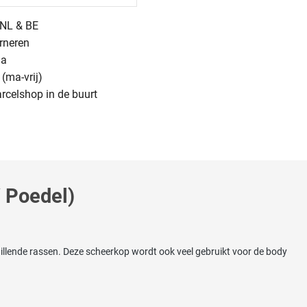
n NL & BE
urneren
na
(ma-vrij)
arcelshop in de buurt
 Poedel)
illende rassen. Deze scheerkop wordt ook veel gebruikt voor de body