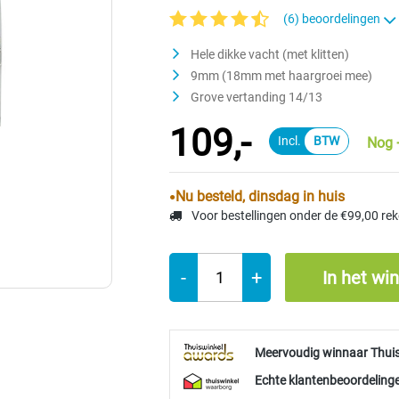
(6) beoordelingen
Gemiddelde waardering van 4.7 van 5 ste
Hele dikke vacht (met klitten)
9mm (18mm met haargroei mee)
Grove vertanding 14/13
109,-
Nog 
Nu besteld, dinsdag in huis
Voor bestellingen onder de €99,00 re
-
+
In het wi
Meervoudig winnaar Thui
Echte klantenbeoordelinge