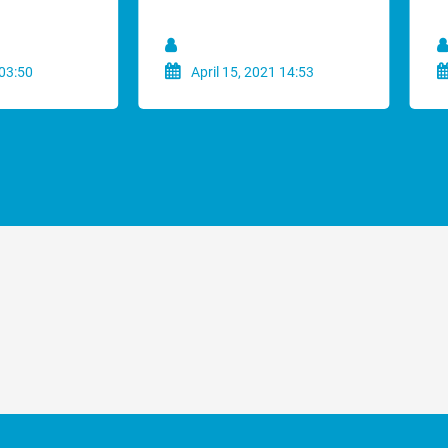
tie op de snijbladen mochten deze bot zijn. Uiteraard wel op constructi
ef bij je Aesculap scheerkop voor altijd perfect afgestelde messen.
 03:50
April 15, 2021 14:53