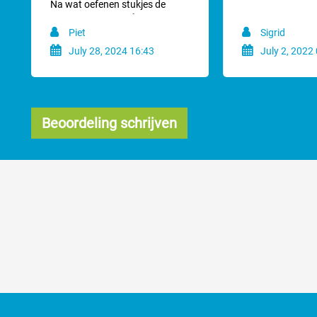
Na wat oefenen stukjes de
Een scheerkop is slijtage onderhevig. We geven daarom ook geen garan
trimbeurt gedaan.👍 Onze hond
Piet
Sigrid
ziet er weer perfect uit.
Tip!
Bestel een Aesculap
Torqui momentsleutel
plus speciale stelschro
July 28, 2024 16:43
July 2, 2022
Beoordeling schrijven