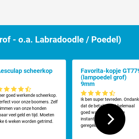
f - o.a. Labradoodle / Poedel)
esculap scheerkop
Favorita-kopje GT77
(lampoedel grof)
9mm
emiddelde waardering van 4.6 van 5 sterren
eer goed werkende scheerkop.
Gemiddelde waardering van 4.6
Ik ben super tevreden. Ondan
erfect voor onze boomers. Zelf
dat de betalingniet helemaal
rimmen van onze honden
lbare scheerkoppensysteem. Niet op oudere machines waar de messen
goed was gegaan in 1e
paar veel geld en tijd. Moeten
instantie is alles keurig
lke 6 weken worden getrimd.
geregeld.