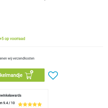
rren
+5 op voorraad
kenen wij verzendkosten
nkelmandje
swinkelawards
n 9.4 / 10