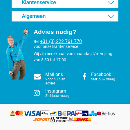
Klantenservice
Algemeen
Advies nodig?
+31 (0) 222 761 770
Bel
voor onze klantenservice
Wij zijn bereikbaar van maandag t/m vrijdag
van 8:30 tot 17:00
Mail ons
Facebook
Voor hulp en
Stel jouw vraag
advies
Instagram
Stel jouw vraag