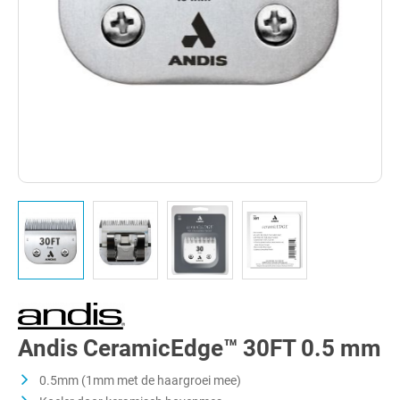
Andis CeramicEdge™ 30FT 0.5 mm
0.5mm (1mm met de haargroei mee)