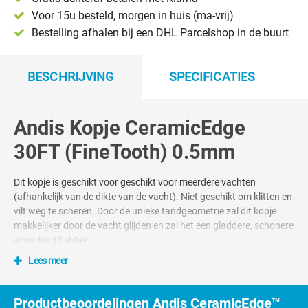
Voor 15u besteld, morgen in huis (ma-vrij)
Bestelling afhalen bij een DHL Parcelshop in de buurt
BESCHRIJVING
SPECIFICATIES
Andis Kopje CeramicEdge
30FT (FineTooth) 0.5mm
Dit kopje is geschikt voor geschikt voor meerdere vachten
(afhankelijk van de dikte van de vacht). Niet geschikt om klitten en
vilt weg te scheren. Door de unieke tandgeometrie zal dit kopje
makkelijker door de vacht glijden en zal het een gladdere, schonere
afwerking hebben.
Lees meer
Door gebruik te maken van keramische bovenmessen wordt het
kopje niet heet, slijten de messen minder hard en wordt het
ondermes automatisch scherper gehouden. Keramische mesjes
Productbeoordelingen Andis CeramicEdge™