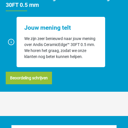
kunnen niet worden geslepen maar zijn wel vervangbaar.
30FT 0.5 mm
Jouw mening telt
We zijn zeer benieuwd naar jouw mening
over Andis CeramicEdge™ 30FT 0.5 mm.
We horen het graag, zodat we onze
klanten nog beter kunnen helpen.
Beoordeling schrijven