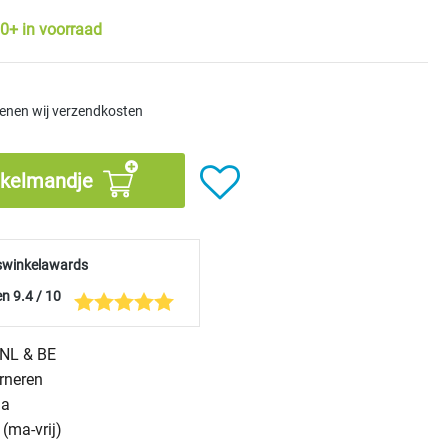
0+ in voorraad
kenen wij verzendkosten
nkelmandje
swinkelawards
n 9.4 / 10
n NL & BE
urneren
na
(ma-vrij)