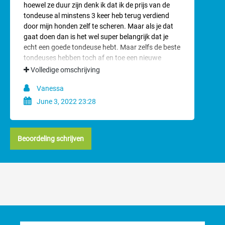
hoewel ze duur zijn denk ik dat ik de prijs van de
tondeuse al minstens 3 keer heb terug verdiend
door mijn honden zelf te scheren. Maar als je dat
gaat doen dan is het wel super belangrijk dat je
echt een goede tondeuse hebt. Maar zelfs de beste
tondeuses hebben toch af en toe een nieuwe
scheerkop nodig. Deze was er snel en paste
Volledige omschrijving
gelukkig gewoon goed.
Vanessa
June 3, 2022 23:28
Beoordeling schrijven