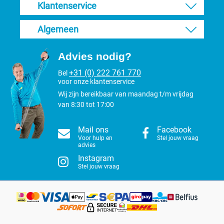
Klantenservice
Algemeen
Advies nodig?
+31 (0) 222 761 770
Bel
voor onze klantenservice
Wij zijn bereikbaar van maandag t/m vrijdag
van 8:30 tot 17:00
Mail ons
Facebook
Voor hulp en
Stel jouw vraag
advies
Instagram
Stel jouw vraag