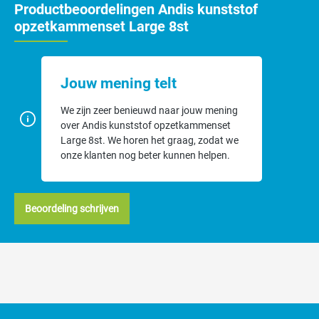
Productbeoordelingen Andis kunststof
Inhoud van de Andis kunststof
opzetkammenset Large 8st
opzetkammenset Large
16mm
Jouw mening telt
17mm
19mm
We zijn zeer benieuwd naar jouw mening
21mm
over Andis kunststof opzetkammenset
22mm
Large 8st. We horen het graag, zodat we
24mm
onze klanten nog beter kunnen helpen.
25mm
32mm.
Eigenschappen
Beoordeling schrijven
Materiaal: Blauw kunststof
Aantal tanden: 7
Bevestiging: Door middel van een metalen clip welke door een
veer naar achteren kan schuiven.
Voor- en nadelen van Andis kunststof