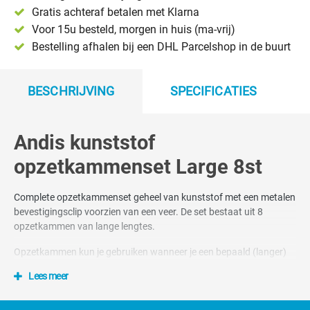
Gratis achteraf betalen met Klarna
Voor 15u besteld, morgen in huis (ma-vrij)
Bestelling afhalen bij een DHL Parcelshop in de buurt
BESCHRIJVING
SPECIFICATIES
Andis kunststof
opzetkammenset Large 8st
Complete opzetkammenset geheel van kunststof met een metalen
bevestigingsclip voorzien van een veer. De set bestaat uit 8
opzetkammen van lange lengtes.
Opzetkammen kun je gebruiken wanneer je een bepaald (langer)
scheerresultaat wilt creëren. Een opzetkam vergroot de afstand
Lees meer
tussen het snijmes van de scheerkop en de huid van de hond. Hoe
groter de opzetkam hoe langer de haren blijven na het scheren.