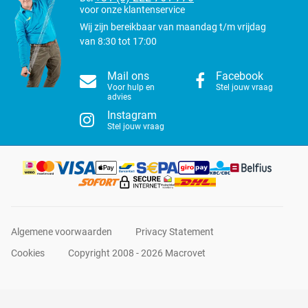
voor onze klantenservice
Wij zijn bereikbaar van maandag t/m vrijdag
van 8:30 tot 17:00
Mail ons
Facebook
Voor hulp en
Stel jouw vraag
advies
Instagram
Stel jouw vraag
Algemene voorwaarden
Privacy Statement
Cookies
Copyright 2008 - 2026 Macrovet