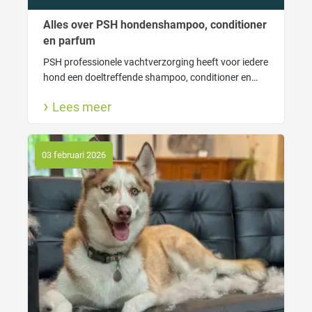
Alles over PSH hondenshampoo, conditioner
en parfum
PSH professionele vachtverzorging heeft voor iedere
hond een doeltreffende shampoo, conditioner en
lekkere hondenparfum. Ook lees je hier waarom
Lees meer
wassen goed is voor jouw hond en wanneer gebruik
je welke shampoo.
03 februari 2026