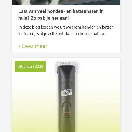
Last van veel honden- en kattenharen in
huis? Zo pak je het aan!
In deze blog leggen we uit waarom honden en katten
verharen, wat je zelf kunt doen én hoe je met de
FUR4 tools van Macrovet haarverlies slim onder
Lees meer
controle krijgt. Voor een schoner huis én een blije
viervoeter.
08 januari 2026