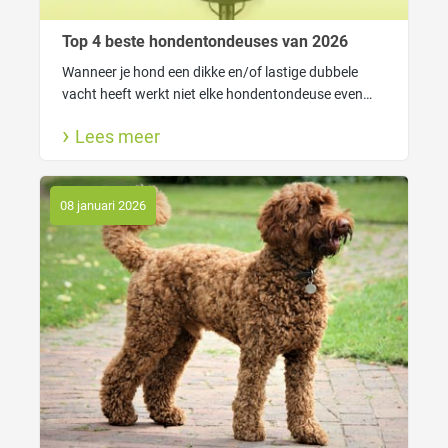
Top 4 beste hondentondeuses van 2026
Wanneer je hond een dikke en/of lastige dubbele
vacht heeft werkt niet elke hondentondeuse even
goed. In dat geval heeft je tondeuse genoeg kracht
Lees meer
nodig om gemakkelijk door de vacht heen te kunnen
komen.
08 januari 2026