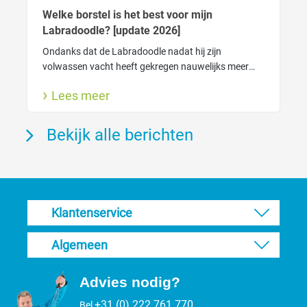
Welke borstel is het best voor mijn
Labradoodle? [update 2026]
Ondanks dat de Labradoodle nadat hij zijn
volwassen vacht heeft gekregen nauwelijks meer
verhaart heeft de vacht wel degelijk verzorging
Lees meer
nodig. Zo houdt je de vacht gezond.
Bekijk alle berichten
Klantenservice
Algemeen
Advies nodig?
+31 (0) 222 761 770
Bel