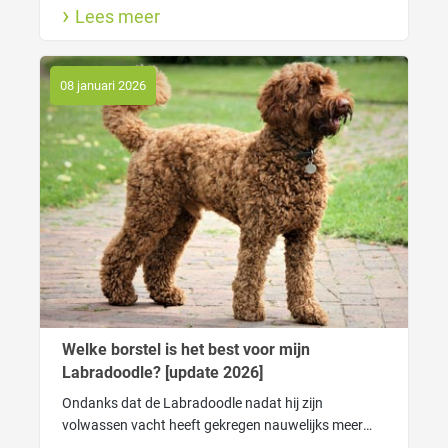
Lees meer
nodig om gemakkelijk door de vacht heen te kunnen
komen.
08 januari 2026
Welke borstel is het best voor mijn
Labradoodle? [update 2026]
Ondanks dat de Labradoodle nadat hij zijn
volwassen vacht heeft gekregen nauwelijks meer
verhaart heeft de vacht wel degelijk verzorging