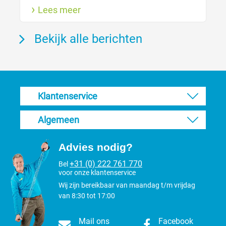
Lees meer
nodig. Zo houdt je de vacht gezond.
Bekijk alle berichten
Klantenservice
Algemeen
Advies nodig?
+31 (0) 222 761 770
Bel
voor onze klantenservice
Wij zijn bereikbaar van maandag t/m vrijdag
van 8:30 tot 17:00
Mail ons
Facebook