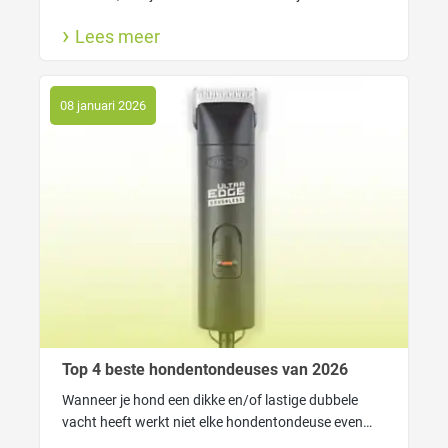
FUR4 tools van Macrovet haarverlies slim onder
Lees meer
controle krijgt. Voor een schoner huis én een blije
viervoeter.
08 januari 2026
Top 4 beste hondentondeuses van 2026
Wanneer je hond een dikke en/of lastige dubbele
vacht heeft werkt niet elke hondentondeuse even
goed. In dat geval heeft je tondeuse genoeg kracht