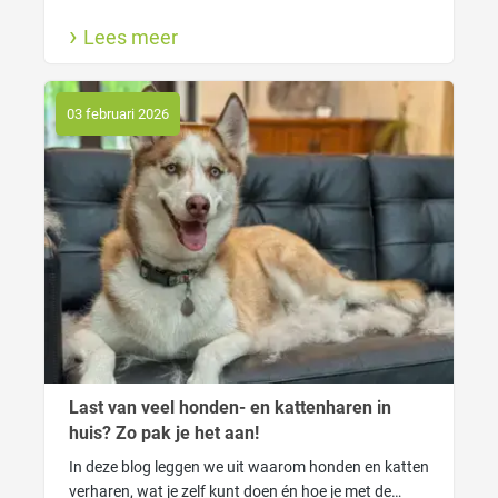
lekkere hondenparfum. Ook lees je hier waarom
Lees meer
wassen goed is voor jouw hond en wanneer gebruik
je welke shampoo.
03 februari 2026
Last van veel honden- en kattenharen in
huis? Zo pak je het aan!
In deze blog leggen we uit waarom honden en katten
verharen, wat je zelf kunt doen én hoe je met de