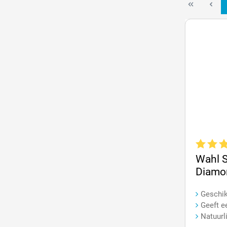
Op=Op
Gemiddeld
Wahl 
Diamo
Geschik
Geeft e
Natuurl