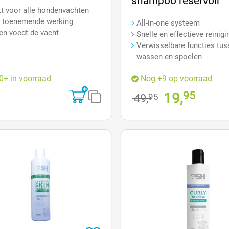
shampoo reservoir
t voor alle hondenvachten
 toenemende werking
All-in-one systeem
 en voedt de vacht
Snelle en effectieve reinigi
Verwisselbare functies tu
wassen en spoelen
0+ in voorraad
Nog +9 op voorraad
95
19,
49,
95