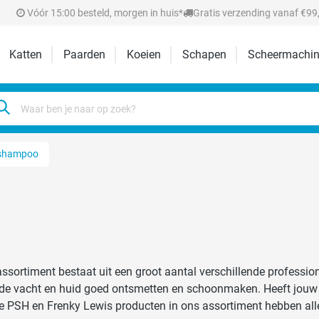
Vóór 15:00 besteld, morgen in huis*
Gratis verzending vanaf €99,
Katten
Paarden
Koeien
Schapen
Scheermachin
shampoo
o
sortiment bestaat uit een groot aantal verschillende profes
 en schoonmaken. Heeft jouw hond een speciale shampoo nodig voor bijvoorbeeld een
De PSH en Frenky Lewis producten in ons assortiment hebben al