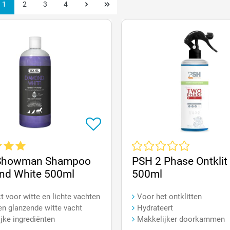
1
2
3
4
e waardering van 5 van 5 sterren
Gemiddelde waardering van 0 v
Showman Shampoo
PSH 2 Phase Ontklit
nd White 500ml
500ml
t voor witte en lichte vachten
Voor het ontklitten
en glanzende witte vacht
Hydrateert
ijke ingrediënten
Makkelijker doorkammen