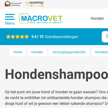
Honden
Menu
9.4 / 10
Klantbeoordelingen
Home
Honden
Verzorgingsproducten
Honden
Hondenshampo
Op het punt om jouw hond of honden te gaan wassen? Ons as
de vacht te ontklitten tot antibacteriële honden shampoo die de vacht en huid goed ontsmetten
droge huid of wil je gewoon een lekker ruikende shampoo? 