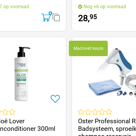
7 op voorraad
Nog +6 op voorraad
95
28,
Macrovet keuze
e waardering van 0 van 5 sterren
Gemiddelde waardering van 0 v
oë Lover
Oster Professional 
nconditioner 300ml
Badsysteem, sproei