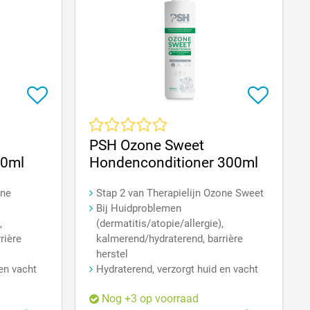
an 5 sterren
Gemiddelde waardering van 0 van 5 sterren
PSH Ozone Sweet
0ml
Hondenconditioner 300ml
one
Stap 2 van Therapielijn Ozone Sweet
Bij Huidproblemen
,
(dermatitis/atopie/allergie),
rière
kalmerend/hydraterend, barrière
herstel
en vacht
Hydraterend, verzorgt huid en vacht
Nog +3 op voorraad