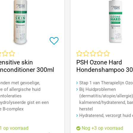
e waardering van 0 van 5 sterren
Gemiddelde waardering van 0 v
nsitive skin
PSH Ozone Hard
nconditioner 300ml
Hondenshampoo 30
nden met gevoelige,
Stap 1 van Therapielijn Oz
e of allergische huid
Bij Huidproblemen
intoleraties
(dermatitis/atopie/allergie)
ydrolyseerde gist en een
kalmerend/hydraterend, bar
e B-complex
herstel
Hydraterend, verzorgt huid 
1 op voorraad
Nog +3 op voorraad