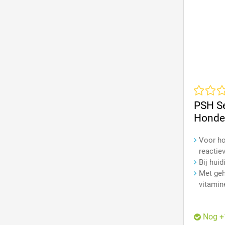
Gemiddeld
PSH Se
Honde
Voor ho
reactiev
Bij huid
Met geh
vitamin
Nog +