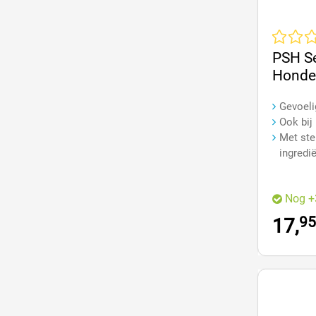
Gemiddeld
PSH Se
Honde
Gevoeli
Ook bij 
Met ste
ingredi
Nog +
95
17,