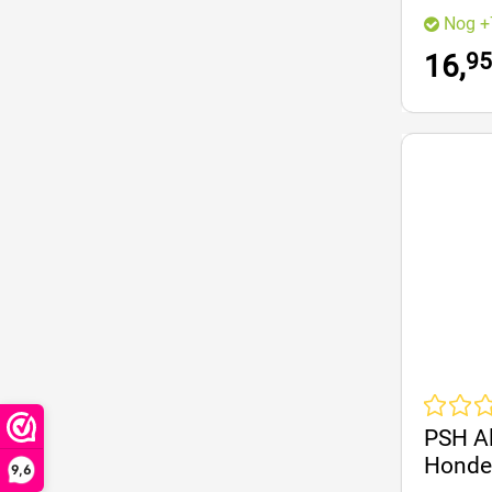
Nog +
95
16,
Gemiddeld
PSH Al
Honde
9,6