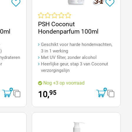
an 5 sterren
Gemiddelde waardering van 0 van 5 sterren
PSH Coconut
0ml
Hondenparfum 100ml
e
Geschikt voor harde hondenvachten,
)
3 in 1 werking
 hydrateren
Met UV filter, zonder alcohol
or
Heerlijke geur, stap 3 van Coconut
verzorgingslijn
Nog +3 op voorraad
95
10,