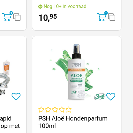
Nog 10+ in voorraad
95
10,
an 5 sterren
Gemiddelde waardering van 0 van 5 sterren
Rapid
PSH Aloë Hondenparfum
kop met
100ml