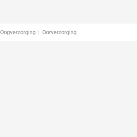
it. Waar kan ik mijn hond wassen Je kan je hond laten wassen door een gespecia
Oogverzorging
Oorverzorging