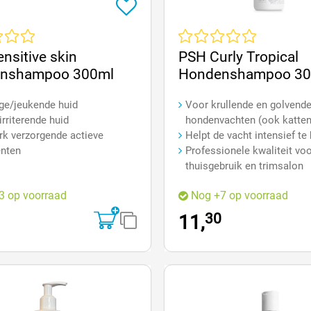
e waardering van 0 van 5 sterren
Gemiddelde waardering van 0 v
nsitive skin
PSH Curly Tropical
nshampoo 300ml
Hondenshampoo 30
ge/jeukende huid
Voor krullende en golvend
irriterende huid
hondenvachten (ook katten
rk verzorgende actieve
Helpt de vacht intensief te
ënten
Professionele kwaliteit vo
thuisgebruik en trimsalon
3 op voorraad
Nog +7 op voorraad
30
11,