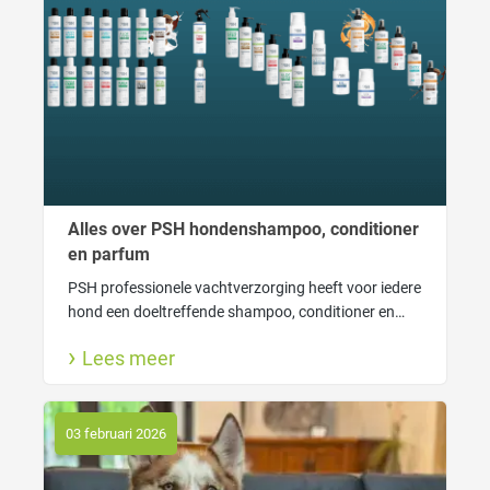
Alles over PSH hondenshampoo, conditioner
en parfum
PSH professionele vachtverzorging heeft voor iedere
hond een doeltreffende shampoo, conditioner en
lekkere hondenparfum. Ook lees je hier waarom
Lees meer
wassen goed is voor jouw hond en wanneer gebruik
je welke shampoo.
03 februari 2026