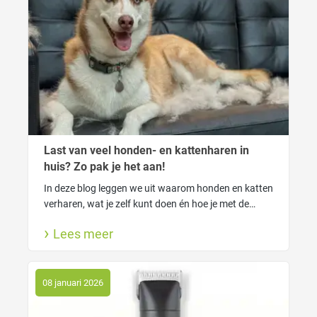
Last van veel honden- en kattenharen in
huis? Zo pak je het aan!
In deze blog leggen we uit waarom honden en katten
verharen, wat je zelf kunt doen én hoe je met de
FUR4 tools van Macrovet haarverlies slim onder
Lees meer
controle krijgt. Voor een schoner huis én een blije
viervoeter.
08 januari 2026