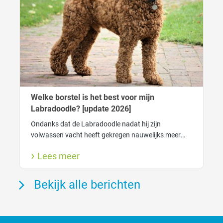
Welke borstel is het best voor mijn
Labradoodle? [update 2026]
Ondanks dat de Labradoodle nadat hij zijn
volwassen vacht heeft gekregen nauwelijks meer
verhaart heeft de vacht wel degelijk verzorging
Lees meer
nodig. Zo houdt je de vacht gezond.
Bekijk alle berichten