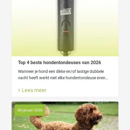
Top 4 beste hondentondeuses van 2026
Wanneer je hond een dikke en/of lastige dubbele
vacht heeft werkt niet elke hondentondeuse even
goed. In dat geval heeft je tondeuse genoeg kracht
Lees meer
nodig om gemakkelijk door de vacht heen te kunnen
komen.
08 januari 2026