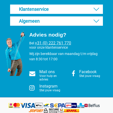
Klantenservice
Algemeen
Advies nodig?
+31 (0) 222 761 770
Bel
voor onze klantenservice
Wij zijn bereikbaar van maandag t/m vrijdag
van 8:30 tot 17:00
Mail ons
Facebook
Voor hulp en
Stel jouw vraag
advies
Instagram
Stel jouw vraag