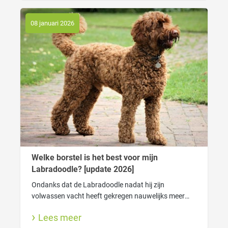
08 januari 2026
Welke borstel is het best voor mijn
Labradoodle? [update 2026]
Ondanks dat de Labradoodle nadat hij zijn
volwassen vacht heeft gekregen nauwelijks meer
verhaart heeft de vacht wel degelijk verzorging
Lees meer
nodig. Zo houdt je de vacht gezond.