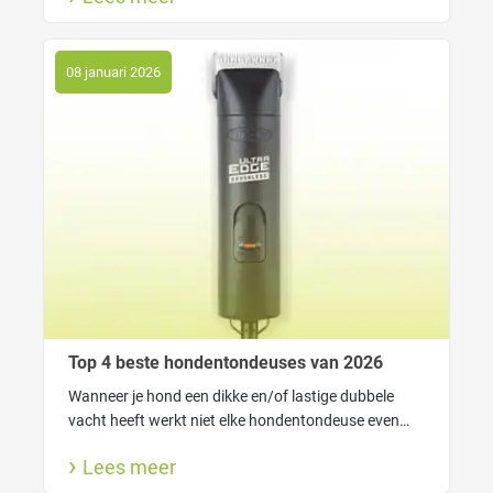
viervoeter.
08 januari 2026
Top 4 beste hondentondeuses van 2026
Wanneer je hond een dikke en/of lastige dubbele
vacht heeft werkt niet elke hondentondeuse even
goed. In dat geval heeft je tondeuse genoeg kracht
Lees meer
nodig om gemakkelijk door de vacht heen te kunnen
komen.