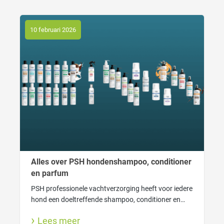
10 februari 2026
Alles over PSH hondenshampoo, conditioner
en parfum
PSH professionele vachtverzorging heeft voor iedere
hond een doeltreffende shampoo, conditioner en
lekkere hondenparfum. Ook lees je hier waarom
Lees meer
wassen goed is voor jouw hond en wanneer gebruik