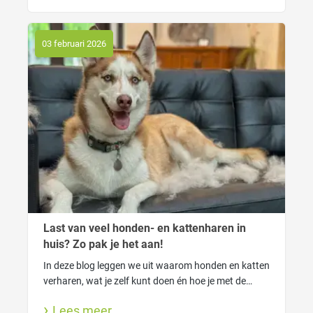
je welke shampoo.
03 februari 2026
Last van veel honden- en kattenharen in
huis? Zo pak je het aan!
In deze blog leggen we uit waarom honden en katten
verharen, wat je zelf kunt doen én hoe je met de
FUR4 tools van Macrovet haarverlies slim onder
Lees meer
controle krijgt. Voor een schoner huis én een blije