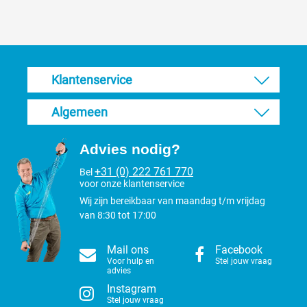
een soepelere en betere scheer ervaring. Wanneer de
scheerervaring van de messen verslechtert zijn de messen bot en
moeten ze dus geslepen worden.
Het schoonmaken van de Clipr. Snap-
Klantenservice
On tondeuse kopjes
Algemeen
Voor een langere levensduur van de scheerkop zelf en de
snijmessen.is het belangrijk om na het gebruik van de
Clipr.
tondeuse
dat de kopjes goed worden schoongemaakt. Het
Advies nodig?
schoonmaken van de scheerkoppen is gemakkelijk te doen door ze
na het scheren van de tondeuse af te halen en schoon te maken.
+31 (0) 222 761 770
Bel
voor onze klantenservice
Na het schoonmaken maak je ze droog en vet je ze opnieuw in met
olie. Berg vervolgens de scheerkop op een droge warme plaats op.
Wij zijn bereikbaar van maandag t/m vrijdag
Zo voorkom je dat het materiaal gaat roesten of oxideren.
van 8:30 tot 17:00
Mail ons
Facebook
Voor hulp en
Stel jouw vraag
advies
Instagram
Stel jouw vraag