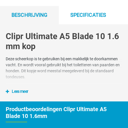
BESCHRIJVING
SPECIFICATIES
Clipr Ultimate A5 Blade 10 1.6
mm kop
Deze scheerkop is te gebruiken bij een makkelijk te doorkammen
vacht. En wordt vooral gebruikt bij het toiletteren van paarden en
honden. Dit kopje word meestal meegeleverd bij de standaard
tondeuses.
Clipr. scheerkoppen zijn voor het
Lees meer
universele snap-on scheersysteem
Productbeoordelingen Clipr Ultimate A5
Het universele snap-on scheerkoppensysteem ook wel het A5 style
Blade 10 1.6mm
scheerkoppen systeem genoemd. Alle Clipr. Snap-On
scheerkoppen passen op de Clipr Ultimate maar ook op de