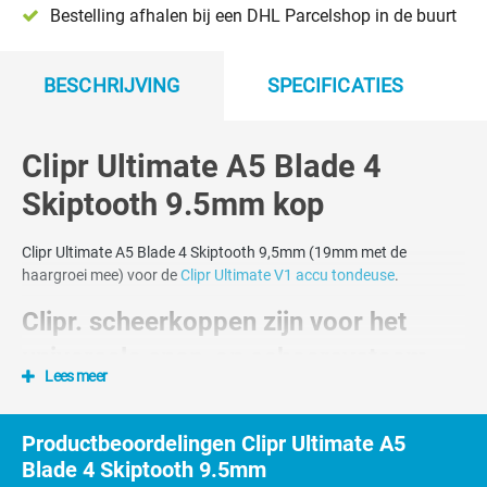
Bestelling afhalen bij een DHL Parcelshop in de buurt
BESCHRIJVING
SPECIFICATIES
Clipr Ultimate A5 Blade 4
Skiptooth 9.5mm kop
Clipr Ultimate A5 Blade 4 Skiptooth 9,5mm (19mm met de
haargroei mee) voor de
Clipr Ultimate V1 accu tondeuse
.
Clipr. scheerkoppen zijn voor het
universele snap-on scheersysteem
Lees meer
Het universele snap-on scheerkoppensysteem ook wel het A5 style
scheerkoppen systeem genoemd. Alle Clipr. Snap-On
Productbeoordelingen Clipr Ultimate A5
scheerkoppen passen op de Clipr Ultimate maar ook op de
Blade 4 Skiptooth 9.5mm
tondeuses van andere merken die ook voorzien zijn van het