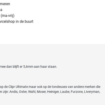
urneren
na
(ma-vrij)
arcelshop in de buurt
 mee dan blijft er 5,6mm aan haar staan.
p de Clipr Ultimate maar ook op de tondeuses van andere merken die
zijn: Andis, Oster, Wahl, Moser, Heiniger, Laube, Furzone, Liveryman,