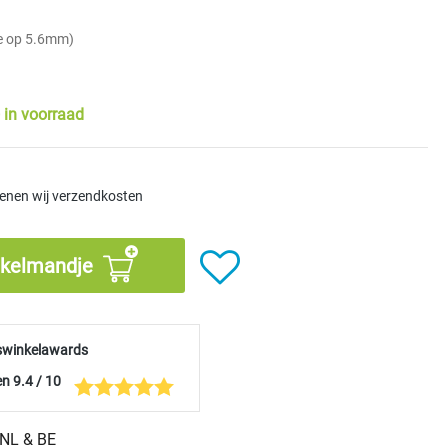
e op 5.6mm)
 in voorraad
kenen wij verzendkosten
nkelmandje
swinkelawards
n 9.4 / 10
n NL & BE