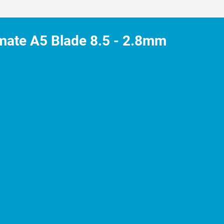
eerkoppen
high-carbon staal. Het materiaal van dit staal zorgt ervoor dat het snijm
imate A5 Blade 8.5 - 2.8mm
. Onderhoud zoals het insmeren van de scheerkoppen voor en na elke 5-10 
slechtert zijn de messen bot en moeten ze dus geslepen worden.
p-On tondeuse kopjes
 is het belangrijk om na het gebruik van de NL Clipr. Snap-On tondeuse
ondeuse af te halen en schoon te maken. Na het schoonmaken maak je ze d
roesten of oxideren.