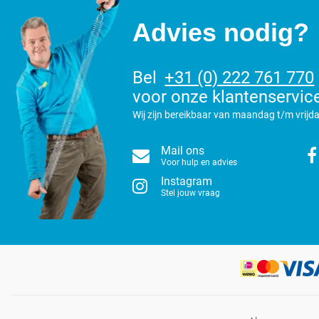
Advies nodig?
Bel
+31 (0) 222 761 770
voor onze klantenservic
Wij zijn bereikbaar van maandag t/m vrijda
Mail ons
Voor hulp en advies
Instagram
Stel jouw vraag