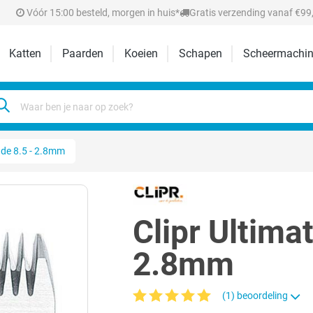
Vóór 15:00 besteld, morgen in huis*
Gratis verzending vanaf €99,
Katten
Paarden
Koeien
Schapen
Scheermachin
ade 8.5 - 2.8mm
Clipr Ultima
2.8mm
(1) beoordeling
Gemiddelde waardering van 5 van 5 sterr