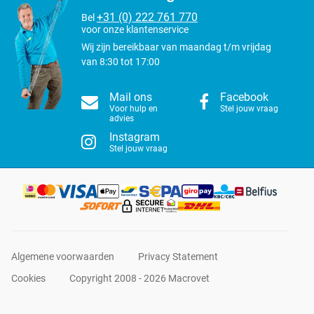
+31 (0) 222 761 770
Bel
voor onze klantenservice
Wij zijn bereikbaar van maandag t/m vrijdag
van 8:30 tot 17:00
Mail ons
Facebook
Voor hulp en
Stel jouw vraag
advies
Instagram
Stel jouw vraag
Algemene voorwaarden
Privacy Statement
Cookies
Copyright 2008 - 2026 Macrovet