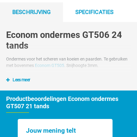
BESCHRIJVING
SPECIFICATIES
Econom ondermes GT506 24
tands
Ondermes voor het scheren van koeien en paarden. Te gebruiken
met bovenmes
Econom GT505
. Snijhoogte 3mm.
Lees meer
Productbeoordelingen Econom ondermes
GT507 21 tands
Jouw mening telt