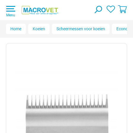
Menu
Home
Koeien
Scheermessen voor koeien
Econom 