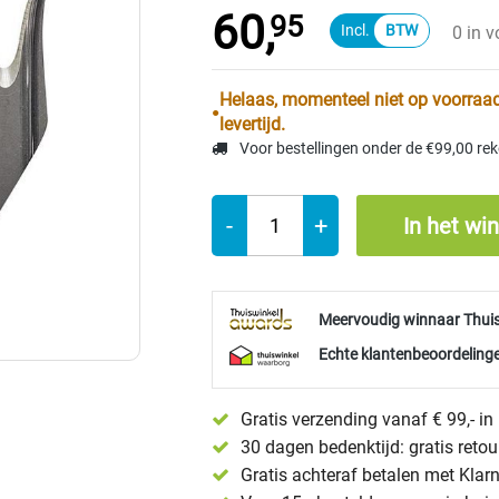
60,
95
0 in 
Helaas, momenteel niet op voorraad
levertijd.
Voor bestellingen onder de €99,00 re
-
+
In het wi
Meervoudig winnaar Thui
Echte klantenbeoordelinge
Gratis verzending vanaf € 99,- i
30 dagen bedenktijd: gratis reto
Gratis achteraf betalen met Klar