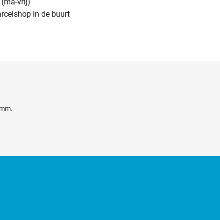
(ma-vrij)
arcelshop in de buurt
4 mm.