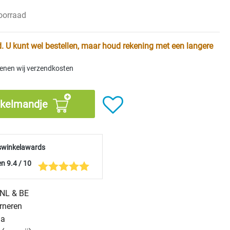
voorraad
. U kunt wel bestellen, maar houd rekening met een langere
kenen wij verzendkosten
nkelmandje
swinkelawards
n 9.4 / 10
n NL & BE
urneren
na