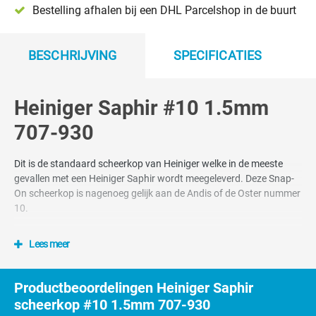
Bestelling afhalen bij een DHL Parcelshop in de buurt
BESCHRIJVING
SPECIFICATIES
Heiniger Saphir #10 1.5mm
707-930
Dit is de standaard scheerkop van Heiniger welke in de meeste
gevallen met een Heiniger Saphir wordt meegeleverd. Deze Snap-
On scheerkop is nagenoeg gelijk aan de Andis of de Oster nummer
10.
De Saphir nummer 10 is ook geschikt in combinatie met
Lees meer
opzetkammen. Deze scheerkop scheert tegen de haargroei in op
1.5mm, scheer je met de haargroei mee is het resultaat vaak iets
langer, ongeveer 3mm
Productbeoordelingen Heiniger Saphir
scheerkop #10 1.5mm 707-930
Deze scheerkop is zeer geschikt voor het toiletteren van paarden,