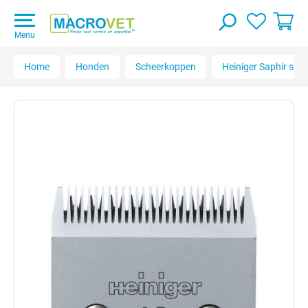
Menu
Home
Honden
Scheerkoppen
Heiniger Saphir sc