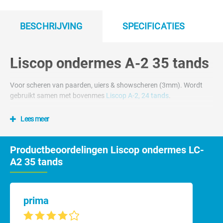
BESCHRIJVING
SPECIFICATIES
Liscop ondermes A-2 35 tands
Voor scheren van paarden, uiers & showscheren (3mm). Wordt
gebruikt samen met bovenmes
Liscop A-2, 24 tands
.
Lees meer
Productbeoordelingen Liscop ondermes LC-
A2 35 tands
prima