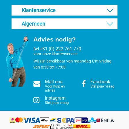
Klantenservice
Algemeen
Advies nodig?
+31 (0) 222 761 770
Bel
voor onze klantenservice
Wij zijn bereikbaar van maandag t/m vrijdag
van 8:30 tot 17:00
Mail ons
Facebook
Voor hulp en
Stel jouw vraag
advies
Instagram
Stel jouw vraag