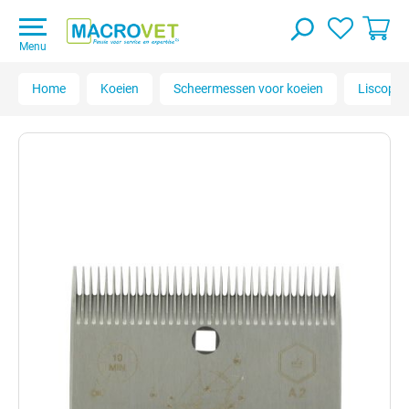
Menu
Home
Koeien
Scheermessen voor koeien
Liscop o