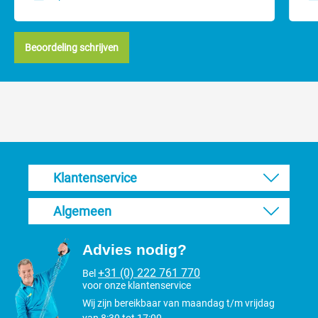
Beoordeling schrijven
Klantenservice
Algemeen
Advies nodig?
+31 (0) 222 761 770
Bel
voor onze klantenservice
Wij zijn bereikbaar van maandag t/m vrijdag
van 8:30 tot 17:00