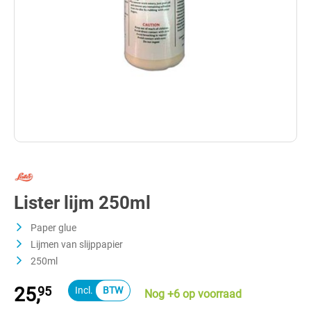
Lister lijm 250ml
Paper glue
Lijmen van slijppapier
250ml
25,
95
Nog +6 op voorraad