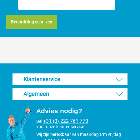
Beoordeling schrijven
Klantenservice
Algemeen
Advies nodig?
+31 (0) 222 761 770
Bel
voor onze klantenservice
Wij zijn bereikbaar van maandag t/m vrijdag