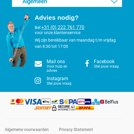
Algemeen
Advies nodig?
+31 (0) 222 761 770
Bel
voor onze klantenservice
Wij zijn bereikbaar van maandag t/m vrijdag
van 8:30 tot 17:00
Mail ons
Facebook
Voor hulp en
Stel jouw vraag
advies
Instagram
Stel jouw vraag
Algemene voorwaarden
Privacy Statement