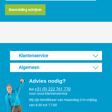
Beoordeling schrijven
Klantenservice
Algemeen
Advies nodig?
+31 (0) 222 761 770
Bel
voor onze klantenservice
Wij zijn bereikbaar van maandag t/m vrijdag
van 8:30 tot 17:00