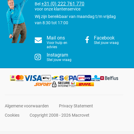
+31 (0) 222 761 770
Bel
voor onze klantenservice
Wij zijn bereikbaar van maandag t/m vrijdag
van 8:30 tot 17:00
Mail ons
Facebook
Voor hulp en
Stel jouw vraag
advies
Instagram
Stel jouw vraag
Algemene voorwaarden
Privacy Statement
Cookies
Copyright 2008 - 2026 Macrovet