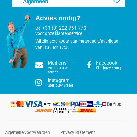
Algemeen
Advies nodig?
+31 (0) 222 761 770
Bel
voor onze klantenservice
Wij zijn bereikbaar van maandag t/m vrijdag
van 8:30 tot 17:00
Mail ons
Facebook
Voor hulp en
Stel jouw vraag
advies
Instagram
Stel jouw vraag
Algemene voorwaarden
Privacy Statement