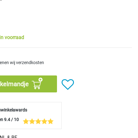
in voorraad
kenen wij verzendkosten
nkelmandje
swinkelawards
n 9.4 / 10
n NL & BE