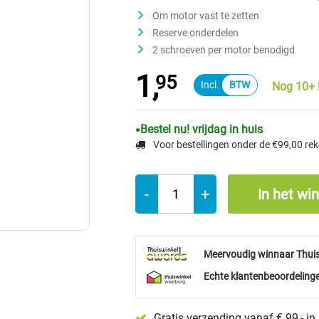
Om motor vast te zetten
Reserve onderdelen
2 schroeven per motor benodigd
1,
95
Nog 10+ 
Bestel nu! vrijdag in huis
Voor bestellingen onder de €99,00 re
-
+
In het wi
Meervoudig winnaar Thui
Echte klantenbeoordelinge
Gratis verzending vanaf € 99,- i