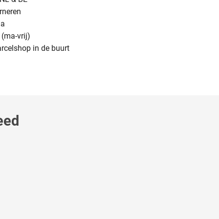
urneren
na
(ma-vrij)
arcelshop in de buurt
eed