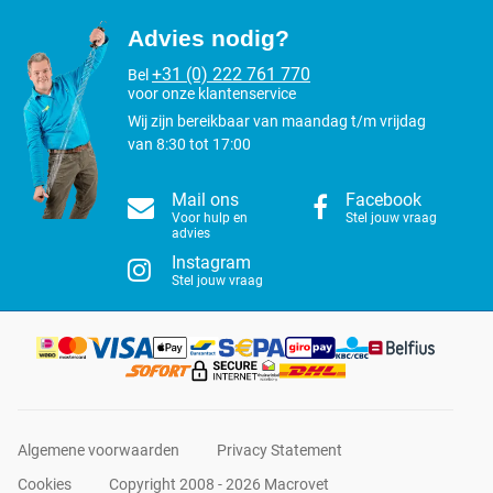
Advies nodig?
+31 (0) 222 761 770
Bel
voor onze klantenservice
Wij zijn bereikbaar van maandag t/m vrijdag
van 8:30 tot 17:00
Mail ons
Facebook
Voor hulp en
Stel jouw vraag
advies
Instagram
Stel jouw vraag
Algemene voorwaarden
Privacy Statement
Cookies
Copyright 2008 - 2026 Macrovet