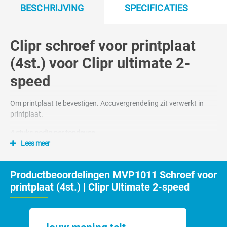
BESCHRIJVING
SPECIFICATIES
Clipr schroef voor printplaat
(4st.) voor Clipr ultimate 2-
speed
Om printplaat te bevestigen. Accuvergrendeling zit verwerkt in
printplaat.
4 stuks nodig per tondeuse
Lees meer
Nummer 12 op tekening
Productbeoordelingen MVP1011 Schroef voor
printplaat (4st.) | Clipr Ultimate 2-speed