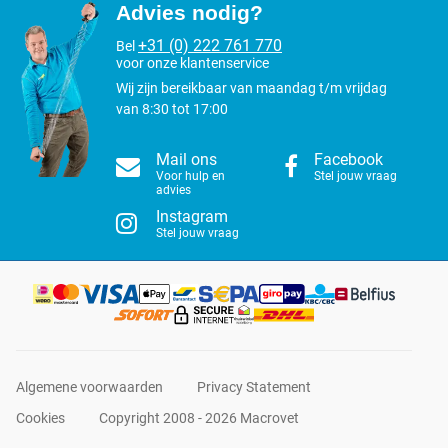
Advies nodig?
+31 (0) 222 761 770
Bel
voor onze klantenservice
Wij zijn bereikbaar van maandag t/m vrijdag
van 8:30 tot 17:00
Mail ons
Facebook
Voor hulp en
Stel jouw vraag
advies
Instagram
Stel jouw vraag
Algemene voorwaarden
Privacy Statement
Cookies
Copyright 2008 - 2026 Macrovet