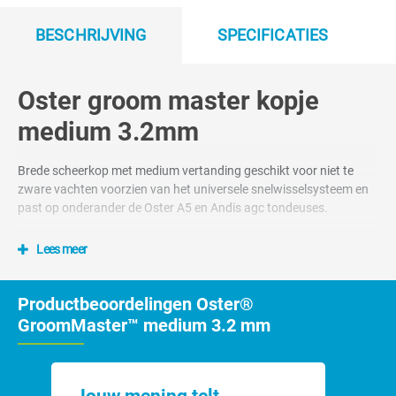
BESCHRIJVING
SPECIFICATIES
Oster groom master kopje
medium 3.2mm
Brede scheerkop met medium vertanding geschikt voor niet te
zware vachten voorzien van het universele snelwisselsysteem en
past op onderander de Oster A5 en Andis agc tondeuses.
Lees meer
Productbeoordelingen Oster®
GroomMaster™ medium 3.2 mm