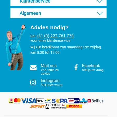
Klantenservice
Algemeen
Advies nodig?
+31 (0) 222 761 770
Bel
voor onze klantenservice
Wij zijn bereikbaar van maandag t/m vrijdag
van 8:30 tot 17:00
Mail ons
Facebook
Voor hulp en
Stel jouw vraag
advies
Instagram
Stel jouw vraag