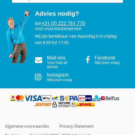
Advies nodig?
+31 (0) 222 761 770
Bel
voor onze klantenservice
Wij zijn bereikbaar van maandag t/m vrijdag
van 8:30 tot 17:00
Mail ons
Facebook
Voor hulp en
Stel jouw vraag
advies
Instagram
Stel jouw vraag
Algemene voorwaarden
Privacy Statement