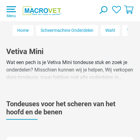
Menu
Home
Scheermachine Onderdelen
Wahl
Vetiva
Vetiva Mini
Wat een pech is je Vetiva Mini tondeuse stuk en zoek je
onderdelen? Misschien kunnen wij je helpen, Wij verkopen
deze tondeuse, maar hebben niet alle onderdelen in
voorraad. Het beste kun je contact met ons opnemen
zodat we er samen even naar kunnen kijken en of de
tondeuse het nog waard is om te repareren. Losse
Tondeuses voor het scheren van het
scheerkoppen voor je Moser kun je vinden in de tondeuse
hoofd en de benen
scheerkoppen categorie.