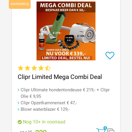
Aanbieding
Gemiddelde waardering van 4.5 van 5 sterren
Clipr Limited Mega Combi Deal
Clipr Ultimate hondentondeuse € 219,- + Clipr
Olie € 9,95
Clipr Opzetkammenset € 47,-
Blowr waterblazer € 129,-
Nog 10+ in voorraad
95